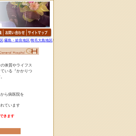
区
/
霧島・姶良地区
/
熊毛大島地区
/
分の体質やライフス
っている『かかりつ
す。
名から病医院を
されています
ができます