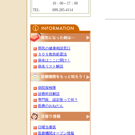
10：00～17：00
TEL:
099-285-4114
県民の健康相談窓口
ＳＯＳ救急処置法
病名はここに聞け！
病名リスト解説
病院探検隊
診療科目解説
専門医、認定医って何？
医療のおねだん
日曜当番医
医療機関オープン情報