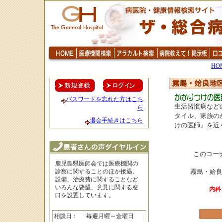
HO
パスワードを忘れた方はこち
生活習慣病など
ら
タイル、家族の
退会手続きはこちら
けの医師』を近
このコー
鹿児島県医師会では医療機関の
診察に関することのほか接遇、
霧島・姶
設備、治療費に関することなど
いろんな要望、意見に関する窓
内科
口を設置しています。
相談日：
毎週月曜～金曜日