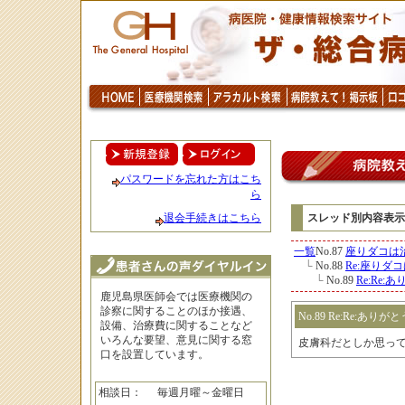
パスワードを忘れた方はこち
ら
退会手続きはこちら
スレッド別内容表示
一覧
No.87
座りダコは
└
No.88
Re:座りダ
└
No.89
Re:Re
鹿児島県医師会では医療機関の
診察に関することのほか接遇、
No.89 Re:Re:ありがと
設備、治療費に関することなど
いろんな要望、意見に関する窓
皮膚科だとしか思っ
口を設置しています。
相談日：
毎週月曜～金曜日