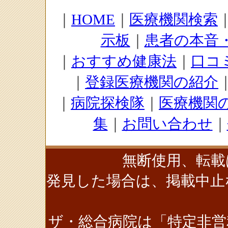
｜
HOME
｜
医療機関検索
示板
｜
患者の本音
｜
おすすめ健康法
｜
口コ
｜
登録医療機関の紹介
｜
病院探検隊
｜
医療機関
集
｜
お問い合わせ
｜
無断使用、転載
発見した場合は、掲載中止
ザ・総合病院は「特定非営