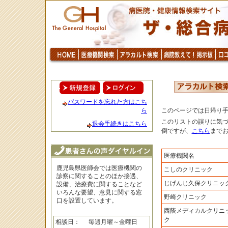
パスワードを忘れた方はこち
ら
このページでは日帰り
このリストの誤りに気
退会手続きはこちら
倒ですが、
こちら
まで
医療機関名
鹿児島県医師会では医療機関の
こしのクリニック
診察に関することのほか接遇、
じげんじ久保クリニッ
設備、治療費に関することなど
いろんな要望、意見に関する窓
野崎クリニック
口を設置しています。
西蔭メディカルクリニ
ク
相談日：
毎週月曜～金曜日