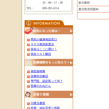
10：00～17：00
坂元眼科
TEL：
099-285-4114
鹿児島宮田眼科
県民の健康相談窓口
ＳＯＳ救急処置法
病名はここに聞け！
病名リスト解説
病院探検隊
診療科目解説
専門医、認定医って何？
医療のおねだん
日曜当番医
医療・福祉耳寄り情報