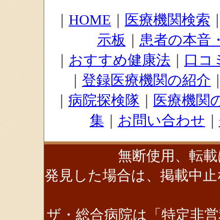
｜
HOME
｜
医療機関検索
示板
｜
患者の本音
｜
おすすめ健康法
｜
口コ
｜
登録医療機関の紹介
｜
病院探検隊
｜
医療機関
集
｜
お問い合わせ
｜
無断使用、転載
発見した場合は、掲載中止
ザ・総合病院は「特定非営